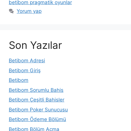
betibom pragmatik oyunlar
Yorum yap
Son Yazılar
Betibom Adresi
Betibom Giriş
Betibom
Betibom Sorumlu Bahis
Betibom Çeşitli Bahisler
Betibom Poker Sunucusu
Betibom Ödeme Bölümü
Betibom Bölüm Açma