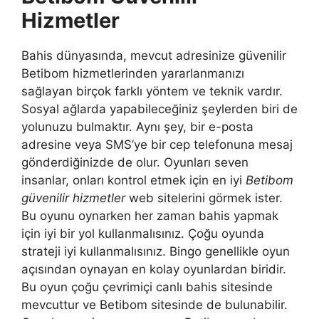
Hizmetler
Bahis dünyasında, mevcut adresinize güvenilir
Betibom hizmetlerinden yararlanmanızı
sağlayan birçok farklı yöntem ve teknik vardır.
Sosyal ağlarda yapabileceğiniz şeylerden biri de
yolunuzu bulmaktır. Aynı şey, bir e-posta
adresine veya SMS’ye bir cep telefonuna mesaj
gönderdiğinizde de olur. Oyunları seven
insanlar, onları kontrol etmek için en iyi
Betibom
güvenilir hizmetler
web sitelerini görmek ister.
Bu oyunu oynarken her zaman bahis yapmak
için iyi bir yol kullanmalısınız. Çoğu oyunda
strateji iyi kullanmalısınız. Bingo genellikle oyun
açısından oynayan en kolay oyunlardan biridir.
Bu oyun çoğu çevrimiçi canlı bahis sitesinde
mevcuttur ve Betibom sitesinde de bulunabilir.