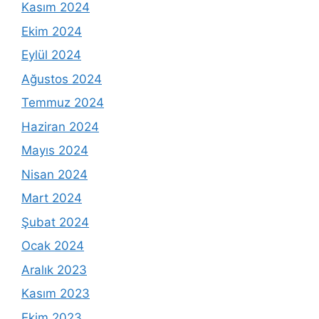
Kasım 2024
Ekim 2024
Eylül 2024
Ağustos 2024
Temmuz 2024
Haziran 2024
Mayıs 2024
Nisan 2024
Mart 2024
Şubat 2024
Ocak 2024
Aralık 2023
Kasım 2023
Ekim 2023