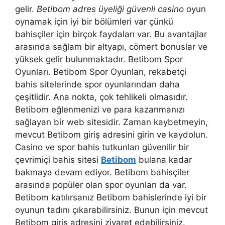
gelir.
Betibom adres üyeliği güvenli casino
oyun
oynamak için iyi bir bölümleri var çünkü
bahisçiler için birçok faydaları var. Bu avantajlar
arasında sağlam bir altyapı, cömert bonuslar ve
yüksek gelir bulunmaktadır. Betibom Spor
Oyunları. Betibom Spor Oyunları, rekabetçi
bahis sitelerinde spor oyunlarından daha
çeşitlidir. Ana nokta, çok tehlikeli olmasıdır.
Betibom eğlenmenizi ve para kazanmanızı
sağlayan bir web sitesidir. Zaman kaybetmeyin,
mevcut Betibom giriş adresini girin ve kaydolun.
Casino ve spor bahis tutkunları güvenilir bir
çevrimiçi bahis sitesi
Betibom
bulana kadar
bakmaya devam ediyor. Betibom bahisçiler
arasında popüler olan spor oyunları da var.
Betibom katılırsanız Betibom bahislerinde iyi bir
oyunun tadını çıkarabilirsiniz. Bunun için mevcut
Betibom giriş adresini ziyaret edebilirsiniz.