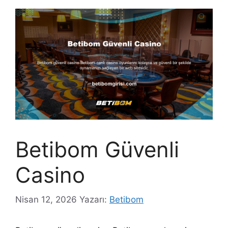
Betibom Güvenli
Casino
Nisan 12, 2026
Yazarı:
Betibom