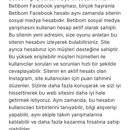
Betibom Facebook yarışması, birçok hayranla
Betibom Facebook hesabı aynı zamanda sitenin
sosyal medya hesabıdır. Betibom sosyal medya
yarışmasını kullanan hesap aktif olarak sahipti.
Bu sitenin yeni adresini, size oyunu anlatan bu
sitenin hesabını izleyerek bulabilirsiniz. Site
ayrıca hesabınız için müşteri desteğine sahiptir.
Bu yüksek erişilebilir müşteri hizmetleri ile
kullanıcılar soruları ve sorunları hızlı bir şekilde
cevaplayabilir. Sitenin en aktif hesabı olan
Instagram, site kullanıcıları için puan tahmini
düzenler. Sizinle daha fazla konuşarak ve sizi iyi
hissettirerek bu web sitesini daha iyi hale
getirmek istiyoruz. Aynı zamanda, bu hesabın
kullanıcıları birbirlerini tanıyabilir, bilgi alışverişi
yapabilir, aynı ekiple takım yarışmalarına
katılabilir ve daha fazla kazanma fırsatına sahip
olabilirler.