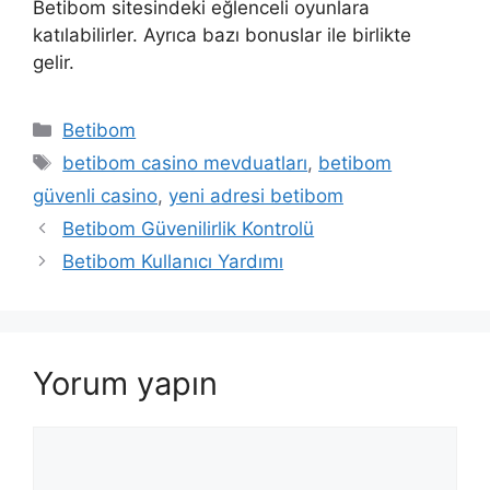
Betibom sitesindeki eğlenceli oyunlara
katılabilirler. Ayrıca bazı bonuslar ile birlikte
gelir.
Kategoriler
Betibom
Etiketler
betibom casino mevduatları
,
betibom
güvenli casino
,
yeni adresi betibom
Betibom Güvenilirlik Kontrolü
Betibom Kullanıcı Yardımı
Yorum yapın
Yorum