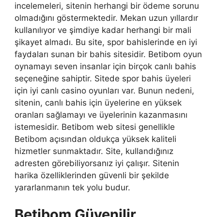
incelemeleri, sitenin herhangi bir ödeme sorunu
olmadığını göstermektedir. Mekan uzun yıllardır
kullanılıyor ve şimdiye kadar herhangi bir mali
şikayet almadı. Bu site, spor bahislerinde en iyi
faydaları sunan bir bahis sitesidir. Betibom oyun
oynamayı seven insanlar için birçok canlı bahis
seçeneğine sahiptir. Sitede spor bahis üyeleri
için iyi canlı casino oyunları var. Bunun nedeni,
sitenin, canlı bahis için üyelerine en yüksek
oranları sağlamayı ve üyelerinin kazanmasını
istemesidir. Betibom web sitesi genellikle
Betibom açısından oldukça yüksek kaliteli
hizmetler sunmaktadır. Site, kullandığınız
adresten görebiliyorsanız iyi çalışır. Sitenin
harika özelliklerinden güvenli bir şekilde
yararlanmanın tek yolu budur.
Betibom Güvenilir