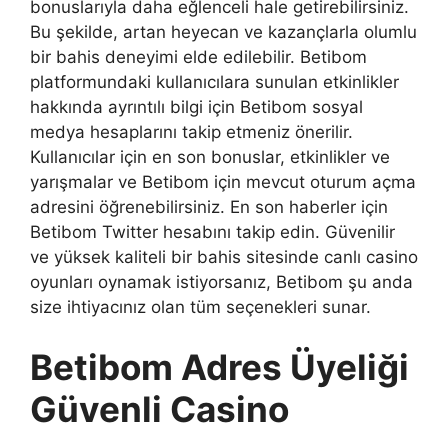
bonuslarıyla daha eğlenceli hale getirebilirsiniz.
Bu şekilde, artan heyecan ve kazançlarla olumlu
bir bahis deneyimi elde edilebilir. Betibom
platformundaki kullanıcılara sunulan etkinlikler
hakkında ayrıntılı bilgi için Betibom sosyal
medya hesaplarını takip etmeniz önerilir.
Kullanıcılar için en son bonuslar, etkinlikler ve
yarışmalar ve Betibom için mevcut oturum açma
adresini öğrenebilirsiniz. En son haberler için
Betibom Twitter hesabını takip edin. Güvenilir
ve yüksek kaliteli bir bahis sitesinde canlı casino
oyunları oynamak istiyorsanız, Betibom şu anda
size ihtiyacınız olan tüm seçenekleri sunar.
Betibom Adres Üyeliği
Güvenli Casino