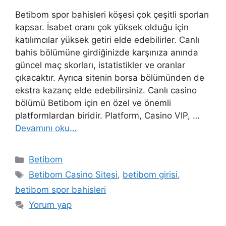
Betibom spor bahisleri köşesi çok çeşitli sporları
kapsar. İsabet oranı çok yüksek olduğu için
katılımcılar yüksek getiri elde edebilirler. Canlı
bahis bölümüne girdiğinizde karşınıza anında
güncel maç skorları, istatistikler ve oranlar
çıkacaktır. Ayrıca sitenin borsa bölümünden de
ekstra kazanç elde edebilirsiniz. Canlı casino
bölümü Betibom için en özel ve önemli
platformlardan biridir. Platform, Casino VIP, …
Devamını oku…
Kategoriler
Betibom
Etiketler
Betibom Casino Sitesi
,
betibom girisi
,
betibom spor bahisleri
Yorum yap