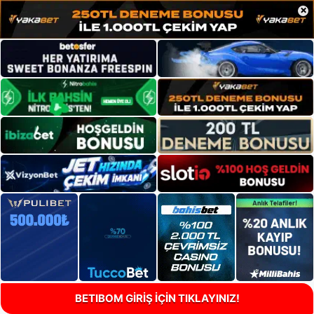
×
BETIBOM GİRİŞ İÇİN TIKLAYINIZ!