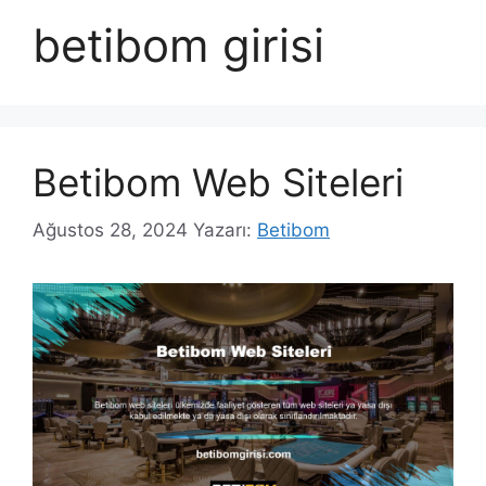
betibom girisi
Betibom Web Siteleri
Ağustos 28, 2024
Yazarı:
Betibom