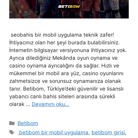
seobahis bir mobil uygulama teknik zafer!
İhtiyacınız olan her şeyi burada bulabilirsiniz.
İnternetin bilgisayar versiyonuna ihtiyacınız yok.
Ayrıca dilediğiniz Mekânda oyun oynama ve
casino oynama ayrıcalığını da sağlar. Hızlı ve
mükemmel bir mobil ara yüz, casino oyunlarını
zahmetsizce ve sorunsuz oynamanıza olanak
tanır. Betibom, Türkiye’deki güvenilir ve lisanslı
yabancı canlı bahis siteleri arasında sürekli
olarak …
Devamını oku…
Kategoriler
Betibom
Etiketler
betibom bir mobil uygulama
,
betibom girisi
,