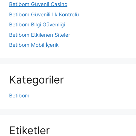
Betibom Güvenli Casino
Betibom Güvenilirlik Kontrolü
Betibom Bilgi Güvenliği
Betibom Etkilenen Siteler
Betibom Mobil İçerik
Kategoriler
Betibom
Etiketler