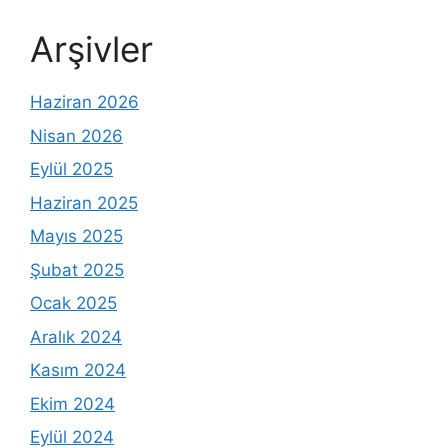
Arşivler
Haziran 2026
Nisan 2026
Eylül 2025
Haziran 2025
Mayıs 2025
Şubat 2025
Ocak 2025
Aralık 2024
Kasım 2024
Ekim 2024
Eylül 2024