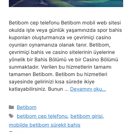
Betibom cep telefonu Betibom mobil web sitesi
okulda işte veya günlük yaşamınızda spor bahis
kuponları oluşturmanıza ve çevrimiçi casino
oyunları oynamanıza olanak tanır. Betibom,
çevrimiçi bahis ve casino sitelerinin üyelerine
yönelik bir Bahis Bölümü ve bir Casino Bölümü
sunmaktadır. Verilen bu hizmetlerin tamamı
tamamen Betibom. Betibom bu hizmetleri
sayesinde gelirinizi kısa sürede ikiye
katlayabilirsiniz. Bunun …
Devamını oku…
Kategoriler
Betibom
Etiketler
betibom cep telefonu
,
betibom girisi
,
mobilde betibom sürekli bahis