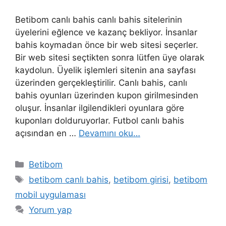
Betibom canlı bahis canlı bahis sitelerinin
üyelerini eğlence ve kazanç bekliyor. İnsanlar
bahis koymadan önce bir web sitesi seçerler.
Bir web sitesi seçtikten sonra lütfen üye olarak
kaydolun. Üyelik işlemleri sitenin ana sayfası
üzerinden gerçekleştirilir. Canlı bahis, canlı
bahis oyunları üzerinden kupon girilmesinden
oluşur. İnsanlar ilgilendikleri oyunlara göre
kuponları dolduruyorlar. Futbol canlı bahis
açısından en …
Devamını oku…
Kategoriler
Betibom
Etiketler
betibom canlı bahis
,
betibom girisi
,
betibom
mobil uygulaması
Yorum yap