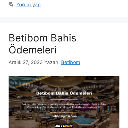
Yorum yap
Betibom Bahis
Ödemeleri
Aralık 27, 2023
Yazarı:
Betibom