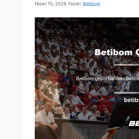
Nisan 15, 2026
Yazarı:
Betibom