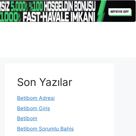
Son Yazılar
Betibom Adresi
Betibom Giriş
Betibom
Betibom Sorumlu Bahis