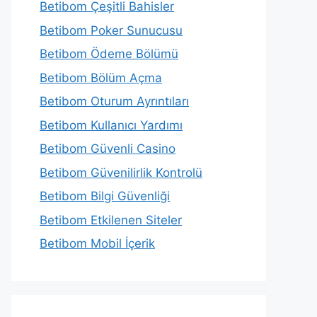
Betibom Çeşitli Bahisler
Betibom Poker Sunucusu
Betibom Ödeme Bölümü
Betibom Bölüm Açma
Betibom Oturum Ayrıntıları
Betibom Kullanıcı Yardımı
Betibom Güvenli Casino
Betibom Güvenilirlik Kontrolü
Betibom Bilgi Güvenliği
Betibom Etkilenen Siteler
Betibom Mobil İçerik