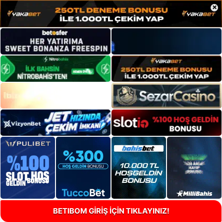
×
BETIBOM GİRİŞ İÇİN TIKLAYINIZ!