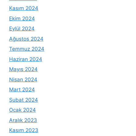
Kasım 2024
Ekim 2024
Eylül 2024
Ağustos 2024
Temmuz 2024
Haziran 2024
Mayıs 2024
Nisan 2024
Mart 2024
Şubat 2024
Ocak 2024
Aralık 2023
Kasım 2023