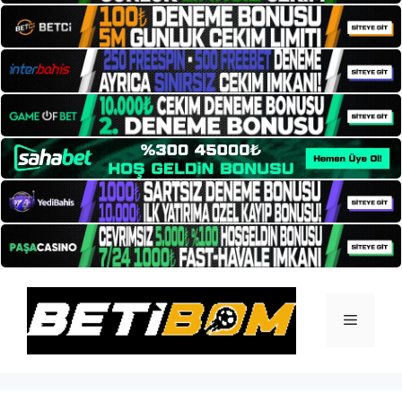
İçeriğe
atla
Menü