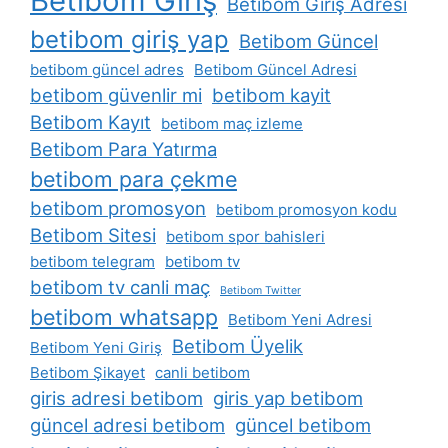
Betibom Giriş
Betibom Giriş Adresi
betibom giriş yap
Betibom Güncel
betibom güncel adres
Betibom Güncel Adresi
betibom güvenlir mi
betibom kayit
Betibom Kayıt
betibom maç izleme
Betibom Para Yatırma
betibom para çekme
betibom promosyon
betibom promosyon kodu
Betibom Sitesi
betibom spor bahisleri
betibom telegram
betibom tv
betibom tv canli maç
Betibom Twitter
betibom whatsapp
Betibom Yeni Adresi
Betibom Üyelik
Betibom Yeni Giriş
Betibom Şikayet
canli betibom
giris adresi betibom
giris yap betibom
güncel adresi betibom
güncel betibom