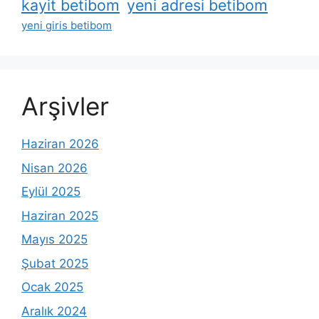
kayit betibom
yeni adresi betibom
yeni giris betibom
Arşivler
Haziran 2026
Nisan 2026
Eylül 2025
Haziran 2025
Mayıs 2025
Şubat 2025
Ocak 2025
Aralık 2024