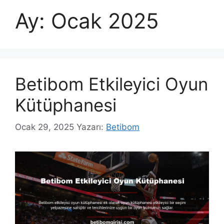
Ay:
Ocak 2025
Betibom Etkileyici Oyun
Kütüphanesi
Ocak 29, 2025
Yazarı:
Betibom