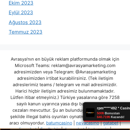
Ekim 2023
Eylül 2023
Ağustos 2023
Temmuz 2023
Avrasya'nın en büyük reklam platformunda olmak için
Microsoft Teams:
reklam@avrasyamarketing.com
adresimizden veya Telegram: @Avrasyamarketing
adresimizden irtibat kurabilirsiniz. (Tek iletişim
adreslerimiz teams / telegram ve mail adresimizdir.
Harici hiçbir iletişim adresimiz bulunmamaktadır.
Lütfen itibar etmeyiniz.) Türkiye yasalarına göre 7258
sayılı kanun uyarınca yasa dışı bahis oynamanın
cezaları mevcuttur. Şu an bulunduğunuz site hiç bir
şekilde illegal bahis oyunları oynatmıyor ve oynamaya
aracı olmuyordur.
batumcasino
|
nevacasino
|
gatabet
|
limanbet
|
finalbahis
|
dumanbet
|
betonevip
|