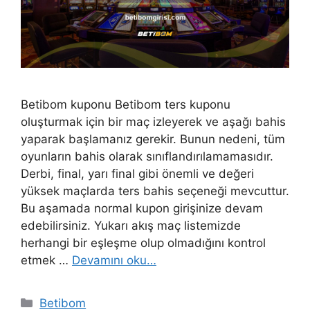
Betibom kuponu Betibom ters kuponu
oluşturmak için bir maç izleyerek ve aşağı bahis
yaparak başlamanız gerekir. Bunun nedeni, tüm
oyunların bahis olarak sınıflandırılamamasıdır.
Derbi, final, yarı final gibi önemli ve değeri
yüksek maçlarda ters bahis seçeneği mevcuttur.
Bu aşamada normal kupon girişinize devam
edebilirsiniz. Yukarı akış maç listemizde
herhangi bir eşleşme olup olmadığını kontrol
etmek …
Devamını oku…
Kategoriler
Betibom