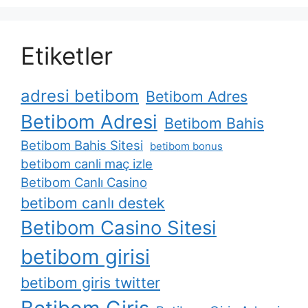
Etiketler
adresi betibom
Betibom Adres
Betibom Adresi
Betibom Bahis
Betibom Bahis Sitesi
betibom bonus
betibom canli maç izle
Betibom Canlı Casino
betibom canlı destek
Betibom Casino Sitesi
betibom girisi
betibom giris twitter