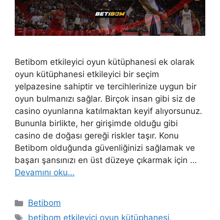
Betibom etkileyici oyun kütüphanesi ek olarak
oyun kütüphanesi etkileyici bir seçim
yelpazesine sahiptir ve tercihlerinize uygun bir
oyun bulmanızı sağlar. Birçok insan gibi siz de
casino oyunlarına katılmaktan keyif alıyorsunuz.
Bununla birlikte, her girişimde olduğu gibi
casino de doğası gereği riskler taşır. Konu
Betibom olduğunda güvenliğinizi sağlamak ve
başarı şansınızı en üst düzeye çıkarmak için …
Devamını oku…
Kategoriler
Betibom
Etiketler
betibom etkileyici oyun kütüphanesi
,