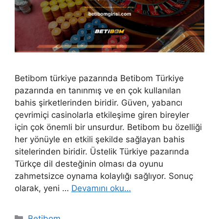
Betibom türkiye pazarında Betibom Türkiye
pazarında en tanınmış ve en çok kullanılan
bahis şirketlerinden biridir. Güven, yabancı
çevrimiçi casinolarla etkileşime giren bireyler
için çok önemli bir unsurdur. Betibom bu özelliği
her yönüyle en etkili şekilde sağlayan bahis
sitelerinden biridir. Üstelik Türkiye pazarında
Türkçe dil desteğinin olması da oyunu
zahmetsizce oynama kolaylığı sağlıyor. Sonuç
olarak, yeni …
Devamını oku…
Kategoriler
Betibom