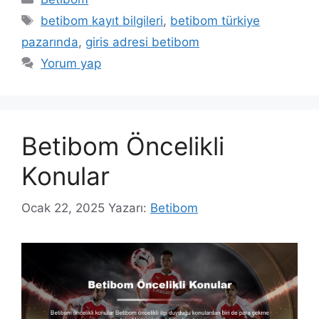
Etiketler
betibom kayıt bilgileri
,
betibom türkiye
pazarında
,
giris adresi betibom
Yorum yap
Betibom Öncelikli
Konular
Ocak 22, 2025
Yazarı:
Betibom