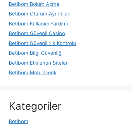
Betibom Bölüm Açma
Betibom Oturum Ayrıntıları
Betibom Kullanıcı Yardımı
Betibom Güvenli Casino
Betibom Güvenilirlik Kontrolü
Betibom Bilgi Güvenliği
Betibom Etkilenen Siteler
Betibom Mobil İçerik
Kategoriler
Betibom