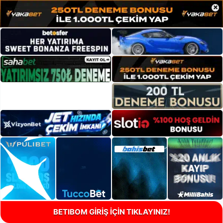
×
BETIBOM GİRİŞ İÇİN TIKLAYINIZ!