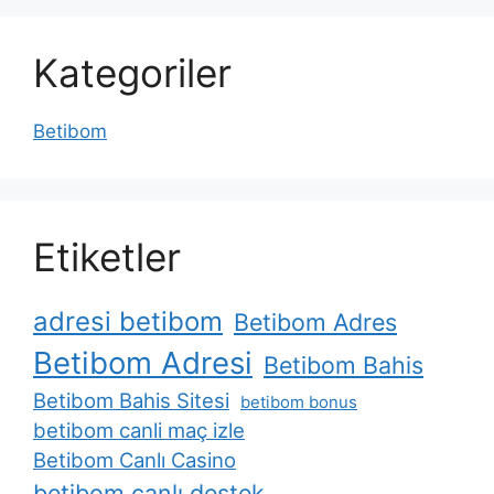
Kategoriler
Betibom
Etiketler
adresi betibom
Betibom Adres
Betibom Adresi
Betibom Bahis
Betibom Bahis Sitesi
betibom bonus
betibom canli maç izle
Betibom Canlı Casino
betibom canlı destek