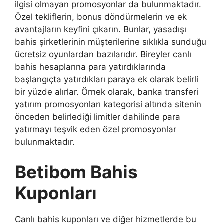
ilgisi olmayan promosyonlar da bulunmaktadır.
Özel tekliflerin, bonus döndürmelerin ve ek
avantajların keyfini çıkarın. Bunlar, yasadışı
bahis şirketlerinin müşterilerine sıklıkla sunduğu
ücretsiz oyunlardan bazılarıdır. Bireyler canlı
bahis hesaplarına para yatırdıklarında
başlangıçta yatırdıkları paraya ek olarak belirli
bir yüzde alırlar. Örnek olarak, banka transferi
yatırım promosyonları kategorisi altında sitenin
önceden belirlediği limitler dahilinde para
yatırmayı teşvik eden özel promosyonlar
bulunmaktadır.
Betibom Bahis
Kuponları
Canlı bahis kuponları ve diğer hizmetlerde bu