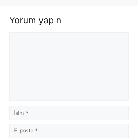
Yorum yapın
Yorum
İsim
E-
posta