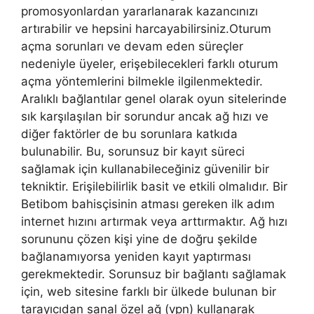
promosyonlardan yararlanarak kazancınızı
artırabilir ve hepsini harcayabilirsiniz.Oturum
açma sorunları ve devam eden süreçler
nedeniyle üyeler, erişebilecekleri farklı oturum
açma yöntemlerini bilmekle ilgilenmektedir.
Aralıklı bağlantılar genel olarak oyun sitelerinde
sık karşılaşılan bir sorundur ancak ağ hızı ve
diğer faktörler de bu sorunlara katkıda
bulunabilir. Bu, sorunsuz bir kayıt süreci
sağlamak için kullanabileceğiniz güvenilir bir
tekniktir. Erişilebilirlik basit ve etkili olmalıdır. Bir
Betibom bahisçisinin atması gereken ilk adım
internet hızını artırmak veya arttırmaktır. Ağ hızı
sorununu çözen kişi yine de doğru şekilde
bağlanamıyorsa yeniden kayıt yaptırması
gerekmektedir. Sorunsuz bir bağlantı sağlamak
için, web sitesine farklı bir ülkede bulunan bir
tarayıcıdan sanal özel ağ (vpn) kullanarak