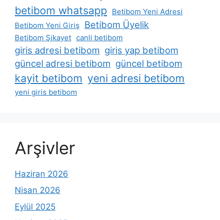
betibom whatsapp
Betibom Yeni Adresi
Betibom Üyelik
Betibom Yeni Giriş
Betibom Şikayet
canli betibom
giris adresi betibom
giris yap betibom
güncel adresi betibom
güncel betibom
kayit betibom
yeni adresi betibom
yeni giris betibom
Arşivler
Haziran 2026
Nisan 2026
Eylül 2025