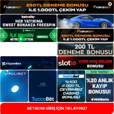
×
BETIBOM GİRİŞ İÇİN TIKLAYINIZ!