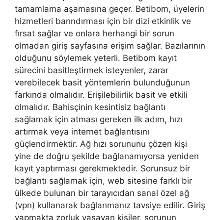
tamamlama aşamasına geçer. Betibom, üyelerin
hizmetleri barındırması için bir dizi etkinlik ve
fırsat sağlar ve onlara herhangi bir sorun
olmadan giriş sayfasına erişim sağlar. Bazılarının
olduğunu söylemek yeterli. Betibom kayıt
sürecini basitleştirmek isteyenler, zarar
verebilecek basit yöntemlerin bulunduğunun
farkında olmalıdır. Erişilebilirlik basit ve etkili
olmalıdır. Bahisçinin kesintisiz bağlantı
sağlamak için atması gereken ilk adım, hızı
artırmak veya internet bağlantısını
güçlendirmektir. Ağ hızı sorununu çözen kişi
yine de doğru şekilde bağlanamıyorsa yeniden
kayıt yaptırması gerekmektedir. Sorunsuz bir
bağlantı sağlamak için, web sitesine farklı bir
ülkede bulunan bir tarayıcıdan sanal özel ağ
(vpn) kullanarak bağlanmanız tavsiye edilir. Giriş
yapmakta zorluk yaşayan kişiler, sorunun