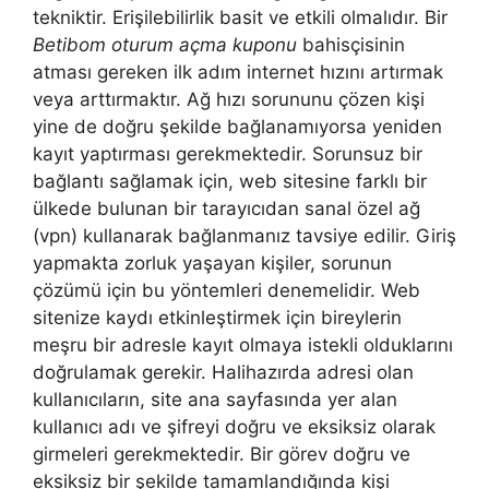
tekniktir. Erişilebilirlik basit ve etkili olmalıdır. Bir
Betibom oturum açma kuponu
bahisçisinin
atması gereken ilk adım internet hızını artırmak
veya arttırmaktır. Ağ hızı sorununu çözen kişi
yine de doğru şekilde bağlanamıyorsa yeniden
kayıt yaptırması gerekmektedir. Sorunsuz bir
bağlantı sağlamak için, web sitesine farklı bir
ülkede bulunan bir tarayıcıdan sanal özel ağ
(vpn) kullanarak bağlanmanız tavsiye edilir. Giriş
yapmakta zorluk yaşayan kişiler, sorunun
çözümü için bu yöntemleri denemelidir. Web
sitenize kaydı etkinleştirmek için bireylerin
meşru bir adresle kayıt olmaya istekli olduklarını
doğrulamak gerekir. Halihazırda adresi olan
kullanıcıların, site ana sayfasında yer alan
kullanıcı adı ve şifreyi doğru ve eksiksiz olarak
girmeleri gerekmektedir. Bir görev doğru ve
eksiksiz bir şekilde tamamlandığında kişi