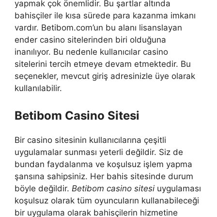
yapmak çok önemlidir. Bu şartlar altında
bahisçiler ile kısa sürede para kazanma imkanı
vardır. Betibom.com’un bu alanı lisanslayan
ender casino sitelerinden biri olduğuna
inanılıyor. Bu nedenle kullanıcılar casino
sitelerini tercih etmeye devam etmektedir. Bu
seçenekler, mevcut giriş adresinizle üye olarak
kullanılabilir.
Betibom Casino Sitesi
Bir casino sitesinin kullanıcılarına çeşitli
uygulamalar sunması yeterli değildir. Siz de
bundan faydalanma ve koşulsuz işlem yapma
şansına sahipsiniz. Her bahis sitesinde durum
böyle değildir.
Betibom casino sitesi
uygulaması
koşulsuz olarak tüm oyuncuların kullanabileceği
bir uygulama olarak bahisçilerin hizmetine