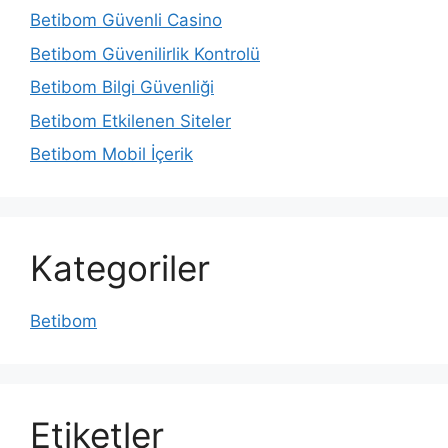
Betibom Güvenli Casino
Betibom Güvenilirlik Kontrolü
Betibom Bilgi Güvenliği
Betibom Etkilenen Siteler
Betibom Mobil İçerik
Kategoriler
Betibom
Etiketler