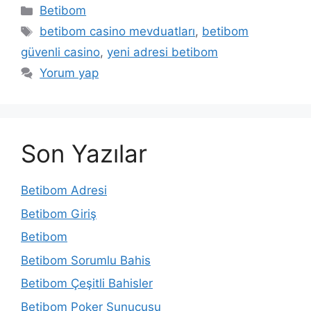
Kategoriler
Betibom
Etiketler
betibom casino mevduatları
,
betibom
güvenli casino
,
yeni adresi betibom
Yorum yap
Son Yazılar
Betibom Adresi
Betibom Giriş
Betibom
Betibom Sorumlu Bahis
Betibom Çeşitli Bahisler
Betibom Poker Sunucusu