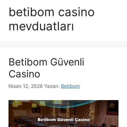
betibom casino
mevduatları
Betibom Güvenli
Casino
Nisan 12, 2026
Yazarı:
Betibom