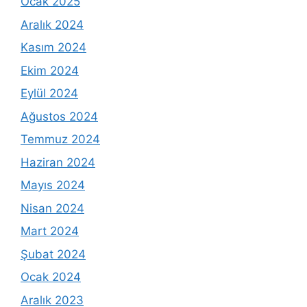
Ocak 2025
Aralık 2024
Kasım 2024
Ekim 2024
Eylül 2024
Ağustos 2024
Temmuz 2024
Haziran 2024
Mayıs 2024
Nisan 2024
Mart 2024
Şubat 2024
Ocak 2024
Aralık 2023