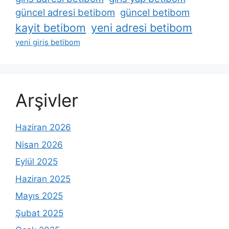
güncel adresi betibom
güncel betibom
kayit betibom
yeni adresi betibom
yeni giris betibom
Arşivler
Haziran 2026
Nisan 2026
Eylül 2025
Haziran 2025
Mayıs 2025
Şubat 2025