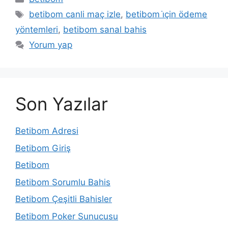
Etiketler
betibom canli maç izle
,
betibom i̇çin ödeme
yöntemleri
,
betibom sanal bahis
Yorum yap
Son Yazılar
Betibom Adresi
Betibom Giriş
Betibom
Betibom Sorumlu Bahis
Betibom Çeşitli Bahisler
Betibom Poker Sunucusu