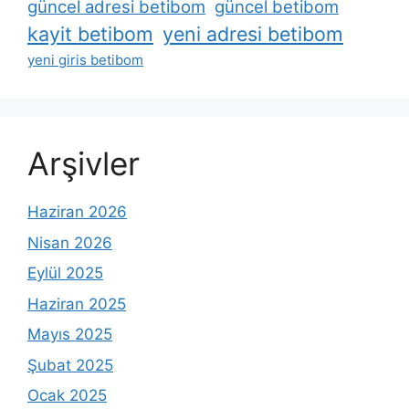
güncel adresi betibom
güncel betibom
kayit betibom
yeni adresi betibom
yeni giris betibom
Arşivler
Haziran 2026
Nisan 2026
Eylül 2025
Haziran 2025
Mayıs 2025
Şubat 2025
Ocak 2025