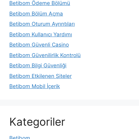
Betibom Ödeme Bölümü
Betibom Bölüm Açma
Betibom Oturum Ayrıntıları
Betibom Kullanıcı Yardımı
Betibom Güvenli Casino
Betibom Güvenilirlik Kontrolü
Betibom Bilgi Güvenliği
Betibom Etkilenen Siteler
Betibom Mobil İçerik
Kategoriler
Betibom