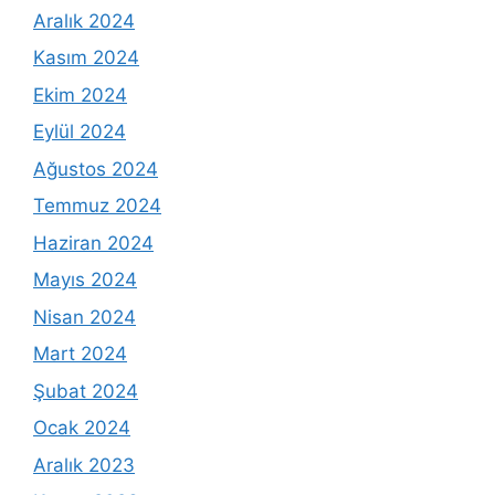
Aralık 2024
Kasım 2024
Ekim 2024
Eylül 2024
Ağustos 2024
Temmuz 2024
Haziran 2024
Mayıs 2024
Nisan 2024
Mart 2024
Şubat 2024
Ocak 2024
Aralık 2023