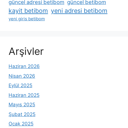
güncel adresi betibom
güncel betibom
kayit betibom
yeni adresi betibom
yeni giris betibom
Arşivler
Haziran 2026
Nisan 2026
Eylül 2025
Haziran 2025
Mayıs 2025
Şubat 2025
Ocak 2025