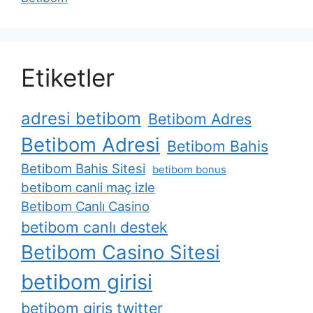
Etiketler
adresi betibom
Betibom Adres
Betibom Adresi
Betibom Bahis
Betibom Bahis Sitesi
betibom bonus
betibom canli maç izle
Betibom Canlı Casino
betibom canlı destek
Betibom Casino Sitesi
betibom girisi
betibom giris twitter