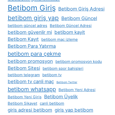
Betibom Giriş
Betibom Giriş Adresi
betibom giriş yap
Betibom Güncel
betibom güncel adres
Betibom Güncel Adresi
betibom güvenlir mi
betibom kayit
Betibom Kayıt
betibom maç izleme
Betibom Para Yatırma
betibom para çekme
betibom promosyon
betibom promosyon kodu
Betibom Sitesi
betibom spor bahisleri
betibom telegram
betibom tv
betibom tv canli maç
Betibom Twitter
betibom whatsapp
Betibom Yeni Adresi
Betibom Üyelik
Betibom Yeni Giriş
Betibom Şikayet
canli betibom
giris adresi betibom
giris yap betibom