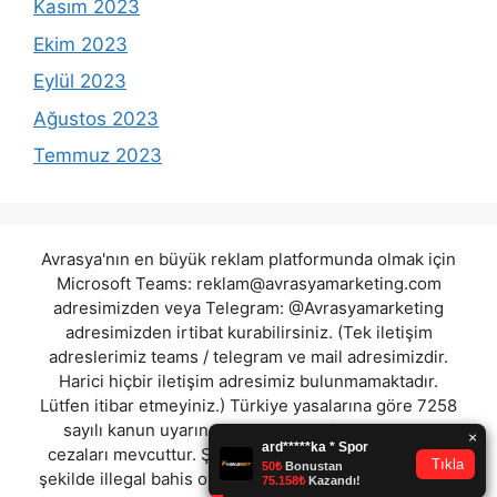
Kasım 2023
Ekim 2023
Eylül 2023
Ağustos 2023
Temmuz 2023
Avrasya'nın en büyük reklam platformunda olmak için
Microsoft Teams:
reklam@avrasyamarketing.com
adresimizden veya Telegram: @Avrasyamarketing
adresimizden irtibat kurabilirsiniz. (Tek iletişim
adreslerimiz teams / telegram ve mail adresimizdir.
Harici hiçbir iletişim adresimiz bulunmamaktadır.
Lütfen itibar etmeyiniz.) Türkiye yasalarına göre 7258
sayılı kanun uyarınca yasa dışı bahis oynamanın
cezaları mevcuttur. Şu an bulunduğunuz site hiç bir
şekilde illegal bahis oyunları oynatmıyor ve oynamaya