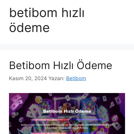
betibom hızlı
ödeme
Betibom Hızlı Ödeme
Kasım 20, 2024
Yazarı:
Betibom