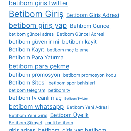
betibom giris twitter
Betibom Giriş
Betibom Giriş Adresi
betibom giriş yap
Betibom Güncel
betibom güncel adres
Betibom Güncel Adresi
betibom güvenlir mi
betibom kayit
Betibom Kayıt
betibom maç izleme
Betibom Para Yatırma
betibom para çekme
betibom promosyon
betibom promosyon kodu
Betibom Sitesi
betibom spor bahisleri
betibom telegram
betibom tv
betibom tv canli maç
Betibom Twitter
betibom whatsapp
Betibom Yeni Adresi
Betibom Üyelik
Betibom Yeni Giriş
Betibom Şikayet
canli betibom
giris adresi betibom
giris yap betibom