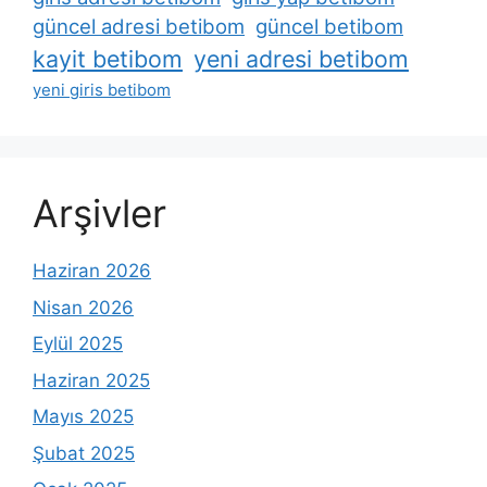
güncel adresi betibom
güncel betibom
kayit betibom
yeni adresi betibom
yeni giris betibom
Arşivler
Haziran 2026
Nisan 2026
Eylül 2025
Haziran 2025
Mayıs 2025
Şubat 2025