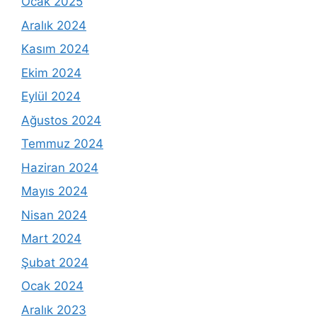
Ocak 2025
Aralık 2024
Kasım 2024
Ekim 2024
Eylül 2024
Ağustos 2024
Temmuz 2024
Haziran 2024
Mayıs 2024
Nisan 2024
Mart 2024
Şubat 2024
Ocak 2024
Aralık 2023