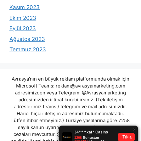
Kasım 2023
Ekim 2023
Eylül 2023
Ağustos 2023
Temmuz 2023
Avrasya'nın en büyük reklam platformunda olmak için
Microsoft Teams:
reklam@avrasyamarketing.com
adresimizden veya Telegram: @Avrasyamarketing
adresimizden irtibat kurabilirsiniz. (Tek iletişim
adreslerimiz teams / telegram ve mail adresimizdir.
Harici hiçbir iletişim adresimiz bulunmamaktadır.
Lütfen itibar etmeyiniz.) Türkiye yasalarına göre 7258
sayılı kanun uyarınca yasa dışı bahis oynamanın
cezaları mevcuttur. Şu an bulunduğunuz site hiç bir