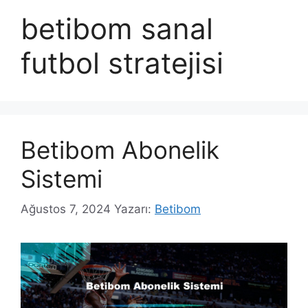
betibom sanal
futbol stratejisi
Betibom Abonelik
Sistemi
Ağustos 7, 2024
Yazarı:
Betibom