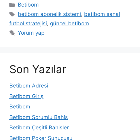
Kategoriler
Betibom
Etiketler
betibom abonelik sistemi
,
betibom sanal
futbol stratejisi
,
güncel betibom
Yorum yap
Son Yazılar
Betibom Adresi
Betibom Giriş
Betibom
Betibom Sorumlu Bahis
Betibom Çeşitli Bahisler
Betibom Poker Sunucusu