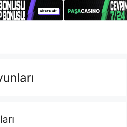
unları
arı