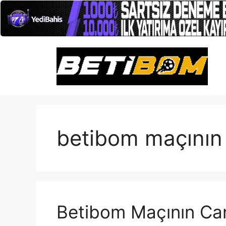
İçeriğe
atla
betibom maçının 
Betibom Maçının Canl