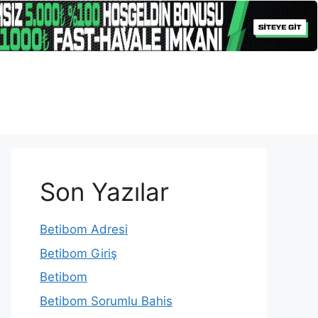
Son Yazılar
Betibom Adresi
Betibom Giriş
Betibom
Betibom Sorumlu Bahis