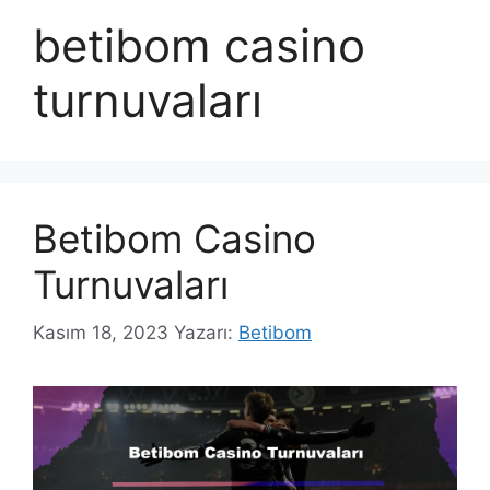
betibom casino
turnuvaları
Betibom Casino
Turnuvaları
Kasım 18, 2023
Yazarı:
Betibom