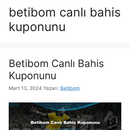
betibom canlı bahis
kuponunu
Betibom Canlı Bahis
Kuponunu
Mart 13, 2024
Yazarı:
Betibom