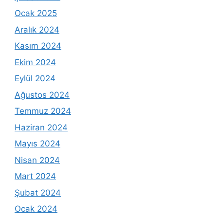
Ocak 2025
Aralık 2024
Kasım 2024
Ekim 2024
Eylül 2024
Ağustos 2024
Temmuz 2024
Haziran 2024
Mayıs 2024
Nisan 2024
Mart 2024
Şubat 2024
Ocak 2024