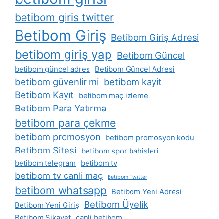
betibom giris twitter
Betibom Giriş
Betibom Giriş Adresi
betibom giriş yap
Betibom Güncel
betibom güncel adres
Betibom Güncel Adresi
betibom güvenlir mi
betibom kayit
Betibom Kayıt
betibom maç izleme
Betibom Para Yatırma
betibom para çekme
betibom promosyon
betibom promosyon kodu
Betibom Sitesi
betibom spor bahisleri
betibom telegram
betibom tv
betibom tv canli maç
Betibom Twitter
betibom whatsapp
Betibom Yeni Adresi
Betibom Üyelik
Betibom Yeni Giriş
Betibom Şikayet
canli betibom