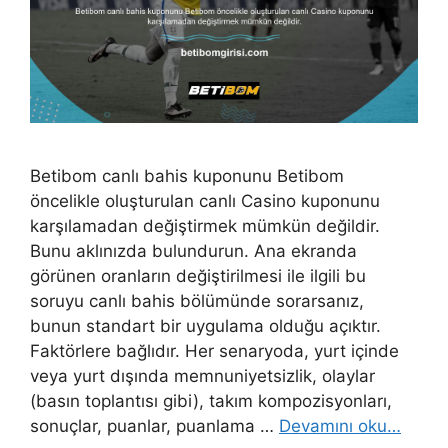
Betibom canlı bahis kuponunu Betibom
öncelikle oluşturulan canlı Casino kuponunu
karşılamadan değiştirmek mümkün değildir.
Bunu aklınızda bulundurun. Ana ekranda
görünen oranların değiştirilmesi ile ilgili bu
soruyu canlı bahis bölümünde sorarsanız,
bunun standart bir uygulama olduğu açıktır.
Faktörlere bağlıdır. Her senaryoda, yurt içinde
veya yurt dışında memnuniyetsizlik, olaylar
(basın toplantısı gibi), takım kompozisyonları,
sonuçlar, puanlar, puanlama …
Devamını oku…