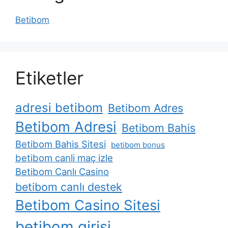
Betibom
Etiketler
adresi betibom
Betibom Adres
Betibom Adresi
Betibom Bahis
Betibom Bahis Sitesi
betibom bonus
betibom canli maç izle
Betibom Canlı Casino
betibom canlı destek
Betibom Casino Sitesi
betibom girisi