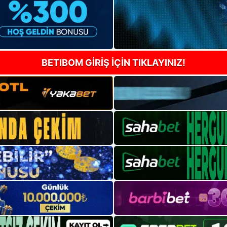
BETIBOM GİRİŞ İÇİN TIKLAYINIZ!