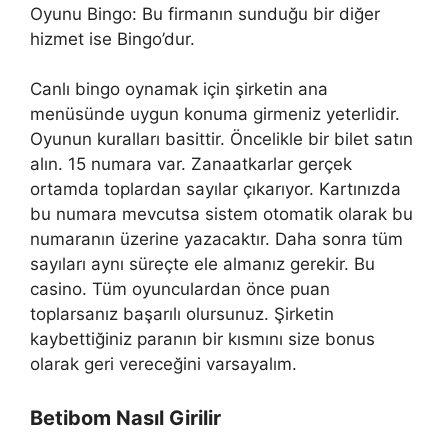
Oyunu Bingo: Bu firmanın sunduğu bir diğer
hizmet ise Bingo’dur.
Canlı bingo oynamak için şirketin ana
menüsünde uygun konuma girmeniz yeterlidir.
Oyunun kuralları basittir. Öncelikle bir bilet satın
alın. 15 numara var. Zanaatkarlar gerçek
ortamda toplardan sayılar çıkarıyor. Kartınızda
bu numara mevcutsa sistem otomatik olarak bu
numaranın üzerine yazacaktır. Daha sonra tüm
sayıları aynı süreçte ele almanız gerekir. Bu
casino. Tüm oyunculardan önce puan
toplarsanız başarılı olursunuz. Şirketin
kaybettiğiniz paranın bir kısmını size bonus
olarak geri vereceğini varsayalım.
Betibom Nasıl Girilir