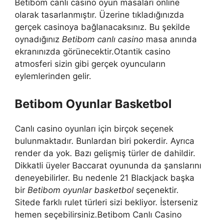
Betibom canlı casino oyun masaları online
olarak tasarlanmıştır. Üzerine tıkladığınızda
gerçek casinoya bağlanacaksınız. Bu şekilde
oynadığınız
Betibom canlı casino
masa anında
ekranınızda görünecektir.Otantik casino
atmosferi sizin gibi gerçek oyuncuların
eylemlerinden gelir.
Betibom Oyunlar Basketbol
Canlı casino oyunları için birçok seçenek
bulunmaktadır. Bunlardan biri pokerdir. Ayrıca
render da yok. Bazı gelişmiş türler de dahildir.
Dikkatli üyeler Baccarat oyununda da şanslarını
deneyebilirler. Bu nedenle 21 Blackjack başka
bir
Betibom oyunlar basketbol
seçenektir.
Sitede farklı rulet türleri sizi bekliyor. İsterseniz
hemen seçebilirsiniz.Betibom Canlı Casino