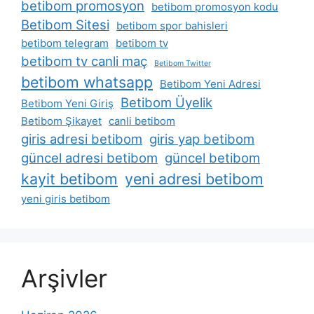
betibom promosyon
betibom promosyon kodu
Betibom Sitesi
betibom spor bahisleri
betibom telegram
betibom tv
betibom tv canli maç
Betibom Twitter
betibom whatsapp
Betibom Yeni Adresi
Betibom Üyelik
Betibom Yeni Giriş
Betibom Şikayet
canli betibom
giris adresi betibom
giris yap betibom
güncel adresi betibom
güncel betibom
kayit betibom
yeni adresi betibom
yeni giris betibom
Arşivler