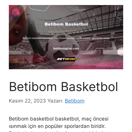
Betibom Basketbol
Kasım 22, 2023
Yazarı:
Betibom
Betibom basketbol basketbol, ​​maç öncesi
ısınmak için en popüler sporlardan biridir.