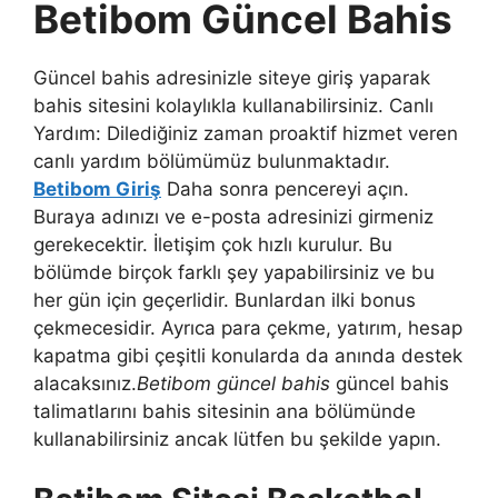
Betibom Güncel Bahis
Güncel bahis adresinizle siteye giriş yaparak
bahis sitesini kolaylıkla kullanabilirsiniz. Canlı
Yardım: Dilediğiniz zaman proaktif hizmet veren
canlı yardım bölümümüz bulunmaktadır.
Betibom Giriş
Daha sonra pencereyi açın.
Buraya adınızı ve e-posta adresinizi girmeniz
gerekecektir. İletişim çok hızlı kurulur. Bu
bölümde birçok farklı şey yapabilirsiniz ve bu
her gün için geçerlidir. Bunlardan ilki bonus
çekmecesidir. Ayrıca para çekme, yatırım, hesap
kapatma gibi çeşitli konularda da anında destek
alacaksınız.
Betibom güncel bahis
güncel bahis
talimatlarını bahis sitesinin ana bölümünde
kullanabilirsiniz ancak lütfen bu şekilde yapın.