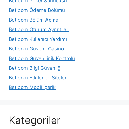
Betibom Poker Sunucusu
Betibom Ödeme Bölümü
Betibom Bölüm Açma
Betibom Oturum Ayrıntıları
Betibom Kullanıcı Yardımı
Betibom Güvenli Casino
Betibom Güvenilirlik Kontrolü
Betibom Bilgi Güvenliği
Betibom Etkilenen Siteler
Betibom Mobil İçerik
Kategoriler