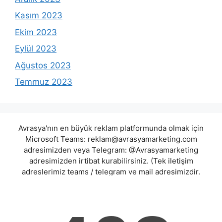
Kasım 2023
Ekim 2023
Eylül 2023
Ağustos 2023
Temmuz 2023
Avrasya'nın en büyük reklam platformunda olmak için
Microsoft Teams:
reklam@avrasyamarketing.com
adresimizden veya Telegram: @Avrasyamarketing
adresimizden irtibat kurabilirsiniz. (Tek iletişim
adreslerimiz teams / telegram ve mail adresimizdir.
Harici hiçbir iletişim adresimiz bulunmamaktadır.
Lütfen itibar etmeyiniz.) Türkiye yasalarına göre 7258
sayılı kanun uyarınca yasa dışı bahis oynamanın
cezaları mevcuttur. Şu an bulunduğunuz site hiç bir