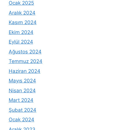
Ocak 2025
Aralık 2024
Kasım 2024
Ekim 2024
Eylül 2024
Ağustos 2024
Temmuz 2024
Haziran 2024
Mayıs 2024
Nisan 2024
Mart 2024
Şubat 2024
Ocak 2024
Aralık 2023