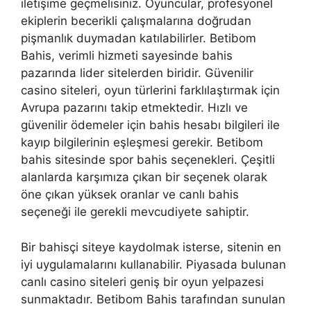
iletişime geçmelisiniz. Oyuncular, profesyonel
ekiplerin becerikli çalışmalarına doğrudan
pişmanlık duymadan katılabilirler. Betibom
Bahis, verimli hizmeti sayesinde bahis
pazarında lider sitelerden biridir. Güvenilir
casino siteleri, oyun türlerini farklılaştırmak için
Avrupa pazarını takip etmektedir. Hızlı ve
güvenilir ödemeler için bahis hesabı bilgileri ile
kayıp bilgilerinin eşleşmesi gerekir. Betibom
bahis sitesinde spor bahis seçenekleri. Çeşitli
alanlarda karşımıza çıkan bir seçenek olarak
öne çıkan yüksek oranlar ve canlı bahis
seçeneği ile gerekli mevcudiyete sahiptir.
Bir bahisçi siteye kaydolmak isterse, sitenin en
iyi uygulamalarını kullanabilir. Piyasada bulunan
canlı casino siteleri geniş bir oyun yelpazesi
sunmaktadır. Betibom Bahis tarafından sunulan