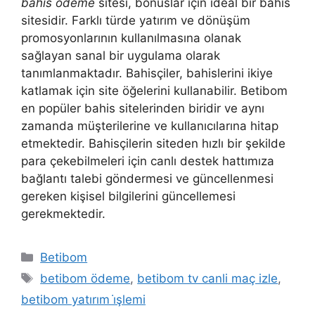
bahis ödeme
sitesi, bonuslar için ideal bir bahis
sitesidir. Farklı türde yatırım ve dönüşüm
promosyonlarının kullanılmasına olanak
sağlayan sanal bir uygulama olarak
tanımlanmaktadır. Bahisçiler, bahislerini ikiye
katlamak için site öğelerini kullanabilir. Betibom
en popüler bahis sitelerinden biridir ve aynı
zamanda müşterilerine ve kullanıcılarına hitap
etmektedir. Bahisçilerin siteden hızlı bir şekilde
para çekebilmeleri için canlı destek hattımıza
bağlantı talebi göndermesi ve güncellenmesi
gereken kişisel bilgilerini güncellemesi
gerekmektedir.
Kategoriler
Betibom
Etiketler
betibom ödeme
,
betibom tv canli maç izle
,
betibom yatırım i̇şlemi