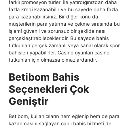
farklı promosyon türleri ile yatırdığınızdan daha
fazla kredi kazanabilir ve bu sayede daha fazla
para kazanabilirsiniz. Bir diğer konu da
müşterilerin para yatırma ve çekme sırasında bu
işlemi güvenli ve sorunsuz bir şekilde nasıl
gerçekleştirebilecekleridir. Bu sayede bahis
tutkunları gerçek zamanlı veya sanal olarak spor
bahisleri yapabilirler. Casino oyunları casino
tutkunları için olmazsa olmazlardandır.
Betibom Bahis
Seçenekleri Çok
Geniştir
Betibom, kullanıcıların hem eğlenip hem de para
kazanmasını sağlayan canlı bahis hizmeti de