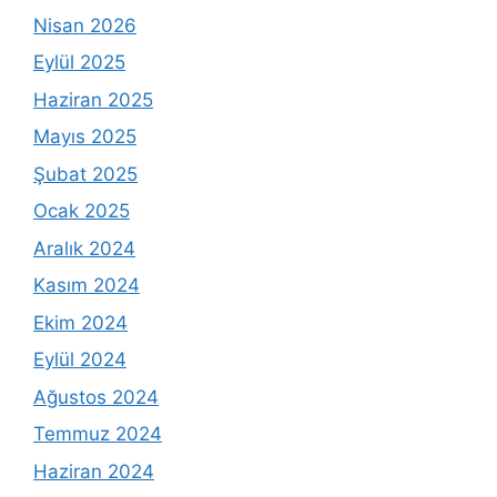
Nisan 2026
Eylül 2025
Haziran 2025
Mayıs 2025
Şubat 2025
Ocak 2025
Aralık 2024
Kasım 2024
Ekim 2024
Eylül 2024
Ağustos 2024
Temmuz 2024
Haziran 2024